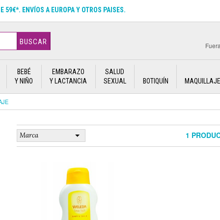
DE 59€*. ENVÍOS A EUROPA Y OTROS PAISES.
BUSCAR
Fuera
BEBÉ
EMBARAZO
SALUD
Y NIÑO
Y LACTANCIA
SEXUAL
BOTIQUÍN
MAQUILLAJ
AJE
1 PRODU
Marca