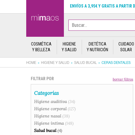
ENVÍOS A 3,95€ Y GRATIS A PARTIR 
COSMÉTICA
HIGIENE
DIETÉTICA
CUIDADO
Y BELLEZA
Y SALUD
Y NUTRICIÓN
SOLAR
HOME
HIGIENE Y SALUD
SALUD BUCAL
CERAS DENTALES
FILTRAR POR
borrar filtros
Categorías
Higiene auditiva
(34)
Higiene corporal
(127)
Higiene nasal
(38)
Higiene íntima
(148)
Salud bucal
(4)