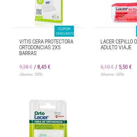
CUPON
DESCUENTO
VITIS CERA PROTECTORA
LACER CEPILLO 
ORTODONCIAS 2X5
ADULTO VIAJE
BARRAS
9,38 €
8,45 €
6,10 €
5,50 €
Ahorre: 10%
Ahorre: 10%