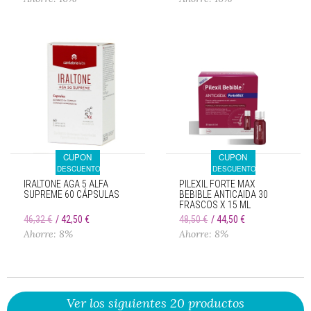
CUPON
CUPON
DESCUENTO
DESCUENTO
IRALTONE AGA 5 ALFA
PILEXIL FORTE MAX
SUPREME 60 CÁPSULAS
BEBIBLE ANTICAIDA 30
FRASCOS X 15 ML
46,32 €
42,50 €
48,50 €
44,50 €
Ahorre: 8%
Ahorre: 8%
Ver los siguientes 20 productos