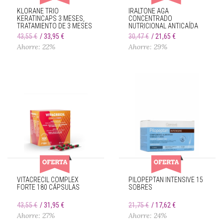
KLORANE TRIO
IRALTONE AGA
KERATINCAPS 3 MESES,
CONCENTRADO
TRATAMIENTO DE 3 MESES
NUTRICIONAL ANTICAÍDA
60 CÁPSULAS
43,55 €
33,95 €
30,47 €
21,65 €
Ahorre: 22%
Ahorre: 29%
VITACRECIL COMPLEX
PILOPEPTAN INTENSIVE 15
FORTE 180 CÁPSULAS
SOBRES
43,55 €
31,95 €
21,75 €
17,62 €
Ahorre: 27%
Ahorre: 24%