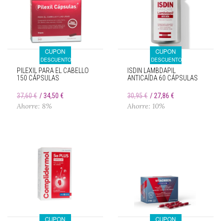
CUPON
CUPON
DESCUENTO
DESCUENTO
PILEXIL PARA EL CABELLO
ISDIN LAMBDAPIL
150 CÁPSULAS
ANTICAÍDA 60 CÁPSULAS
37,60 €
34,50 €
30,95 €
27,86 €
Ahorre: 8%
Ahorre: 10%
CUPON
CUPON