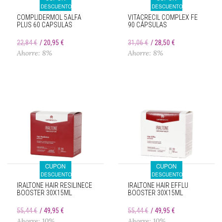
DESCUENTO
DESCUENTO
COMPLIDERMOL 5ALFA
VITACRECIL COMPLEX FE
PLUS 60 CAPSULAS
90 CÁPSULAS
22,84 €
20,95 €
31,06 €
28,50 €
Ahorre: 8%
Ahorre: 8%
CUPON
CUPON
DESCUENTO
DESCUENTO
IRALTONE HAIR RESILINECE
IRALTONE HAIR EFFLU
BOOSTER 30X15ML
BOOSTER 30X15ML
55,44 €
49,95 €
55,44 €
49,95 €
Ahorre: 10%
Ahorre: 10%