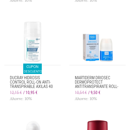
Ahorre: 10%
Ahorre: 10%
CUPON
DESCUENTO
DUCRAY HIDROSIS
MARTIDERM DRIOSEC
CONTROL ROLL-ON ANTI-
DERMOPROTECT
TRANSPIRABLE AXILAS 40
ANTITRANSPIRANTE ROLL-
ML
ON 50 ML
12,15 €
10,95 €
10,54 €
9,50 €
Ahorre: 10%
Ahorre: 10%