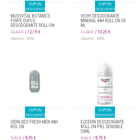
CUPON
CUPON
DESCUENTO
DESCUENTO
MUSSVITAL BOTANICS
VICHY DESODORANTE
FORTE DUPLO
MINERAL 48H ROLL ON 50
DESODORANTE ROLL-ON
ML
2X75ML
13,53 €
12,19 €
11,38 €
10,25 €
Ahorre: 10%
Ahorre: 10%
CUPON
CUPON
DESCUENTO
DESCUENTO
ISDIN DEO FRESH MEN 48H
EUCERIN DESODORANTE
ROL ON
ROLL-ON PIEL SENSIBLE
50ML
9,93 €
8,95 €
9,66 €
8,70 €