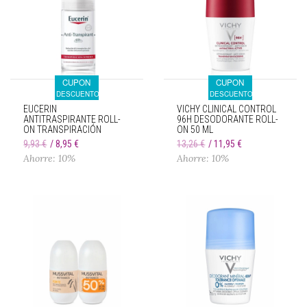
CUPON
CUPON
DESCUENTO
DESCUENTO
EUCERIN
VICHY CLINICAL CONTROL
ANTITRASPIRANTE ROLL-
96H DESODORANTE ROLL-
ON TRANSPIRACIÓN
ON 50 ML
EXTREMA 48H 50 ML
9,93 €
8,95 €
13,26 €
11,95 €
Ahorre: 10%
Ahorre: 10%