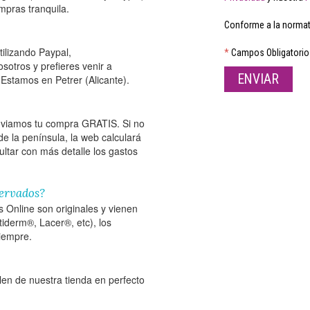
mpras tranquila.
Conforme a la normat
tilizando Paypal,
*
Campos Obligatorio
sotros y prefieres venir a
ENVIAR
Estamos en Petrer (Alicante).
enviamos tu compra GRATIS. Si no
 de la península, la web calculará
ltar con más detalle los gastos
servados?
Online son originales y vienen
tiderm®, Lacer®, etc), los
siempre.
en de nuestra tienda en perfecto