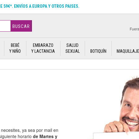
DE 59€*. ENVÍOS A EUROPA Y OTROS PAISES.
BUSCAR
Fuera
BEBÉ
EMBARAZO
SALUD
Y NIÑO
Y LACTANCIA
SEXUAL
BOTIQUÍN
MAQUILLAJ
necesites, ya sea por mail en
siguiente horario
de Martes y