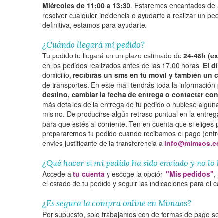
Miércoles de 11:00 a 13:30
. Estaremos encantados de 
resolver cualquier incidencia o ayudarte a realizar un pedi
definitiva, estamos para ayudarte.
¿Cuándo llegará mi pedido?
Tu pedido te llegará en un plazo estimado de
24-48h (e
en los pedidos realizados antes de las 17.00 horas.
El d
domicilio,
recibirás un sms en tú móvil y también un c
de transportes. En este mail tendrás toda la información
destino, cambiar la fecha de entrega o contactar co
más detalles de la entrega de tu pedido o hubiese alguna
mismo. De producirse algún retraso puntual en la entrega,
para que estés al corriente. Ten en cuenta que si eliges 
prepararemos tu pedido cuando recibamos el pago (entre
envíes justificante de la transferencia a
info@mimaos.
¿Qué hacer si mi pedido ha sido enviado y no lo 
Accede a
tu cuenta
y escoge la opción
"Mis pedidos"
,
el estado de tu pedido y seguir las indicaciones para el 
¿Es segura la compra online en Mimaos?
Por supuesto, solo trabajamos con de formas de pago s