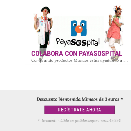
COLABORA CON PAYASOSPITAL
Comprando productos Mimaos estás ayudando a la obra social de Payasospital
Descuento bienvenida Mimaos de 3 euros *
REGÍSTRATE AHORA
* Descuento válido en pedidos superiores a 49,99€