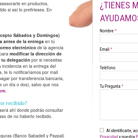
¿TIENES 
asesorarte en productos,
do si así lo prefirieses. En
AYUDAMO
Nombre
*
xcepto Sábados y Domingos)
ía antes de la entrega
en tú
orreo electrónico
de la agencia
Email
*
 para
modificar la dirección de
n tu delegación
por si necesitas
 incidencia en la entrega del
Teléfono
 te lo notificaríamos por mail
pagar por transferencia bancaria,
 un día o dos), salvo que nos
Tu Pregunta
*
com
.
he recibido?
 será ahí donde podrás consultar
caso de no haberlo recibido.
Al identificarte, 
eguras (Banco Sabadell y Paypal)
Privacidad
y nuestra
P