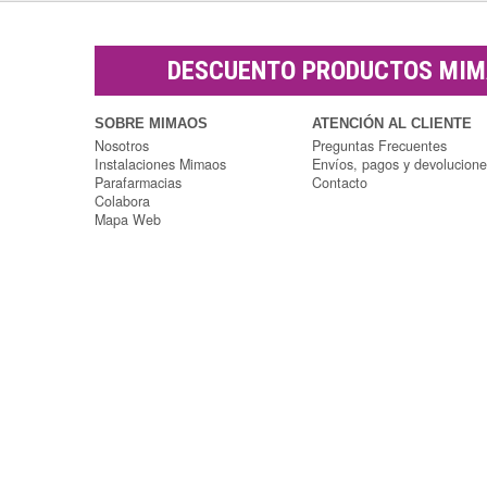
DESCUENTO PRODUCTOS MI
SOBRE MIMAOS
ATENCIÓN AL CLIENTE
Nosotros
Preguntas Frecuentes
Instalaciones Mimaos
Envíos, pagos y devolucion
Parafarmacias
Contacto
Colabora
Mapa Web
Parafarmacia Mimaos
Copyright © 2014 Parafarmacia Mimaos |
Todos los derechos reservados