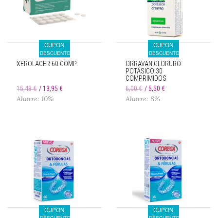
CUPON
CUPON
DESCUENTO
DESCUENTO
XEROLACER 60 COMP
ORRAVAN CLORURO
POTÁSICO 30
COMPRIMIDOS
15,48 €
13,95 €
6,00 €
5,50 €
Ahorre: 10%
Ahorre: 8%
CUPON
CUPON