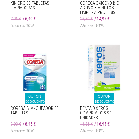
KIN ORO 30 TABLETAS
COREGA OXIGENO BIO-
LIMPIADORAS
ACTIVO 3 MINUTOS
LIMPIEZA PRÓTESIS
DENTAL 66 TABLETAS
7,76 €
6,99 €
16,59 €
14,95 €
Ahorre: 10%
Ahorre: 10%
CUPON
CUPON
DESCUENTO
DESCUENTO
COREGA BLANQUEADOR 30
DENTAID XEROS
TABLETAS
COMPRIMIDOS 90
UNIDADES
9,93 €
8,95 €
18,81 €
16,95 €
Ahorre: 10%
Ahorre: 10%