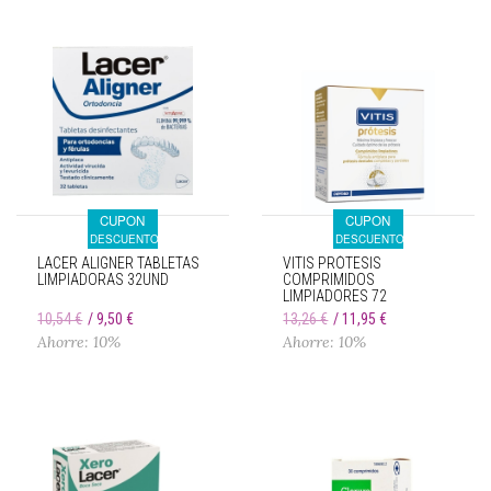
CUPON
CUPON
DESCUENTO
DESCUENTO
LACER ALIGNER TABLETAS
VITIS PRÓTESIS
LIMPIADORAS 32UND
COMPRIMIDOS
LIMPIADORES 72
UNIDADES
10,54 €
9,50 €
13,26 €
11,95 €
Ahorre: 10%
Ahorre: 10%