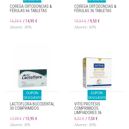
DESCUENTO
DESCUENTO
COREGA ORTODONCIAS &
COREGA ORTODONCIAS &
FÉRULAS 66 TABLETAS
FÉRULAS 36 TABLETAS
16,59 €
14,95 €
10,54 €
9,50 €
Ahorre: 10%
Ahorre: 10%
CUPON
CUPON
DESCUENTO
DESCUENTO
LACTOFLORA BUCODENTAL
VITIS PRÓTESIS
30 COMPRIMIDOS
COMPRIMIDOS
LIMPIADORES 36
UNIDADES
17,39 €
15,95 €
8,32 €
7,50 €
Ahorre: 8%
Ahorre: 10%