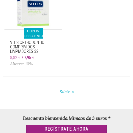
CUPON
DESCUENTO
VITIS ORTHODONTIC
COMPRIMIDOS
LIMPIADORES 32
UNIDADES
8,82 €
7,95 €
Ahorre: 10%
Subir
Descuento bienvenida Mimaos de 3 euros *
REGÍSTRATE AHORA