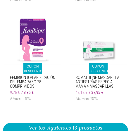
CUPON
CUPON
DESCUENTO
DESCUENTO
FEMIBION 0 PLANIFICACIÓN
SOMATOLINE MASCARILLA
DEL EMBARAZO 28
ANTIESTRÍAS ESPECIAL
COMPRIMIDOS
MAMÁ 4 MASCARILLAS
9,76 €
8,95 €
42,12 €
37,95 €
Ahorre: 8%
Ahorre: 10%
Ver los siguientes 13 productos