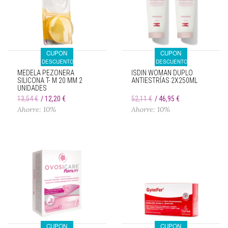
CUPON
CUPON
DESCUENTO
DESCUENTO
MEDELA PEZONERA
ISDIN WOMAN DUPLO
SILICONA T- M 20 MM 2
ANTIESTRÍAS 2X250ML
UNIDADES
13,54 €
12,20 €
52,11 €
46,95 €
Ahorre: 10%
Ahorre: 10%
CUPON
CUPON