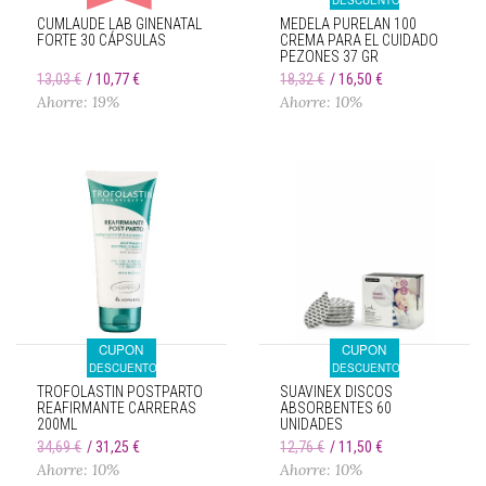
DESCUENTO
CUMLAUDE LAB GINENATAL
MEDELA PURELAN 100
FORTE 30 CÁPSULAS
CREMA PARA EL CUIDADO
PEZONES 37 GR
13,03 €
10,77 €
18,32 €
16,50 €
Ahorre: 19%
Ahorre: 10%
CUPON
CUPON
DESCUENTO
DESCUENTO
TROFOLASTIN POSTPARTO
SUAVINEX DISCOS
REAFIRMANTE CARRERAS
ABSORBENTES 60
200ML
UNIDADES
34,69 €
31,25 €
12,76 €
11,50 €
Ahorre: 10%
Ahorre: 10%