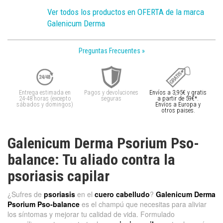
Ver todos los productos en OFERTA de la marca
Galenicum Derma
Preguntas Frecuentes »
Entrega estimada en
Pagos y devoluciones
Envíos a 3,95€ y gratis
24-48 horas (excepto
seguras
a partir de 59€*.
sábados y domingos)
Envíos a Europa y
otros paises.
Galenicum Derma Psorium Pso-
balance: Tu aliado contra la
psoriasis capilar
¿Sufres de
psoriasis
en el
cuero cabelludo
?
Galenicum Derma
Psorium Pso-balance
es el champú que necesitas para aliviar
los síntomas y mejorar tu calidad de vida. Formulado