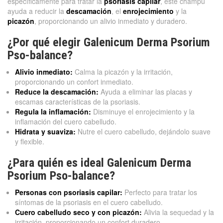
específicamente para tratar la
psoriasis capilar
, este champú
ayuda a reducir la
descamación
, el
enrojecimiento
y la
picazón
, proporcionando un alivio inmediato y duradero.
¿Por qué elegir Galenicum Derma Psorium
Pso-balance?
Alivio inmediato:
Calma la picazón y la irritación,
proporcionando un confort inmediato.
Reduce la descamación:
Ayuda a eliminar las placas y
escamas características de la psoriasis.
Regula la inflamación:
Disminuye el enrojecimiento y la
inflamación del cuero cabelludo.
Hidrata y suaviza:
Nutre el cuero cabelludo, dejándolo suave
y flexible.
¿Para quién es ideal Galenicum Derma
Psorium Pso-balance?
Personas con psoriasis capilar:
Perfecto para tratar los
síntomas de la psoriasis en el cuero cabelludo.
Cuero cabelludo seco y con picazón:
Alivia la sequedad y la
irritación, proporcionando un confort duradero.