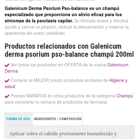
Galenicum Derma Psorium Pso-balance es un champú
especializado que proporciona un alivio eficaz para los
síntomas de la psoriasis capilar.
Su fórmula suave y efectiva
ayuda a calmar la picazón, reducir la descamación y mejorar la
apariencia del cuero cabelludo.
Productos relacionados con Galenicum
derma psorium pso-balance champú 200ml
Ver todos los productos en OFERTA de la marca
Galenicum
Derma
Comprar al MEJOR precio productos similares de
Higiene y
salud
Precios BARATOS en otros productos de la categoría
Champú
para completar tu compra de productos de farmacia
FORMA DE USO
INGREDIENTES / COMPOSICIÓN
Aplicar sobre el cabello previamente humedecido y