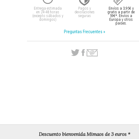
Entrega estimada
Pagos y
Envíos a 3,95€ y
en 24-48 horas
devoluciones
gratis a partir
de
(excepto sábados y
seguras
59€*. Envíos a
domingos)
Europa y otros
paises.
Preguntas Frecuentes »
Descuento bienvenida Mimaos de 3 euros *