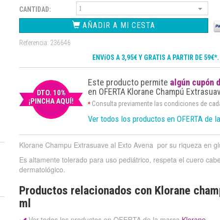
CANTIDAD:
AÑADIR A MI CESTA
Referencia: 236646
ENVíOS A 3,95€ Y GRATIS A PARTIR DE 59€*
Este producto permite
algún cupón 
en OFERTA Klorane Champú Extrasuave
DTO. 10%
¡PINCHA AQUÍ!
Consulta previamente las condiciones de ca
*
Ver todos los productos en OFERTA de l
Klorane Champu Extrasuave al Exto Avena por su riqueza en glúc
Es altamente tolerado para uso pediátrico, respeta el cuero cabell
dermatológico.
Productos relacionados con Klorane cham
ml
Ver todos los productos en OFERTA de la marca
Klorane