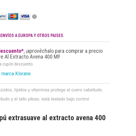
?
.
ENVÍOS A EUROPA Y OTROS PAISES.
descuento*
, ¡aprovéchalo para comprar a precio
 Al Extracto Avena 400 Ml!
da cupón descuento.
a marca Klorane
idos, lípidos y vitaminas protege el cuero cabelludo.
udo y el tallo piloso, está testado bajo control
pú extrasuave al extracto avena 400