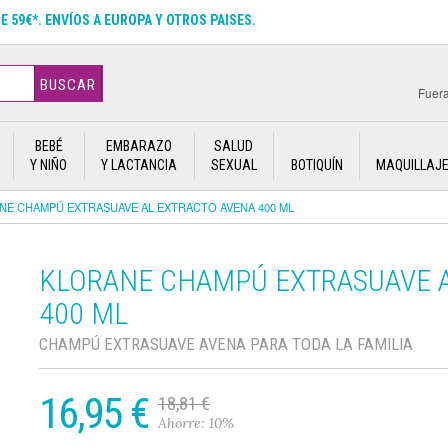
DE 59€*. ENVÍOS A EUROPA Y OTROS PAISES.
BUSCAR
Fuera
BEBÉ
EMBARAZO
SALUD
Y NIÑO
Y LACTANCIA
SEXUAL
BOTIQUÍN
MAQUILLAJ
NE CHAMPÚ EXTRASUAVE AL EXTRACTO AVENA 400 ML
KLORANE CHAMPÚ EXTRASUAVE 
400 ML
CHAMPÚ EXTRASUAVE AVENA PARA TODA LA FAMILIA
16,95 €
18,81 €
Ahorre: 10%