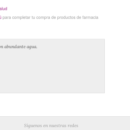
alud
ú
para completar tu compra de productos de farmacia
con abundante agua.
Síguenos en nuestras redes