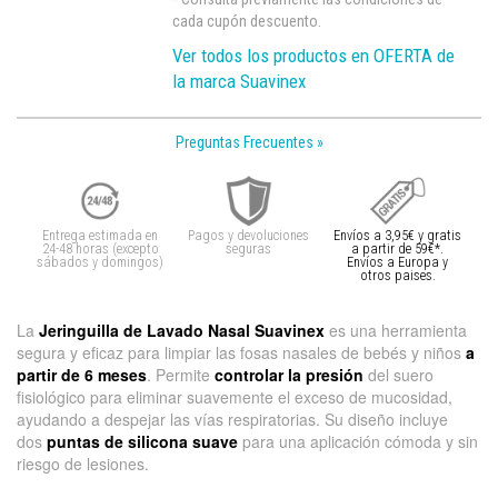
*
cada cupón descuento.
Ver todos los productos en OFERTA de
la marca Suavinex
Preguntas Frecuentes »
Entrega estimada en
Pagos y devoluciones
Envíos a 3,95€ y gratis
24-48 horas (excepto
seguras
a partir de 59€*.
sábados y domingos)
Envíos a Europa y
otros paises.
La
Jeringuilla de Lavado Nasal Suavinex
es una herramienta
segura y eficaz para limpiar las fosas nasales de bebés y niños
a
partir de 6 meses
. Permite
controlar la presión
del suero
fisiológico para eliminar suavemente el exceso de mucosidad,
ayudando a despejar las vías respiratorias. Su diseño incluye
dos
puntas de silicona suave
para una aplicación cómoda y sin
riesgo de lesiones.