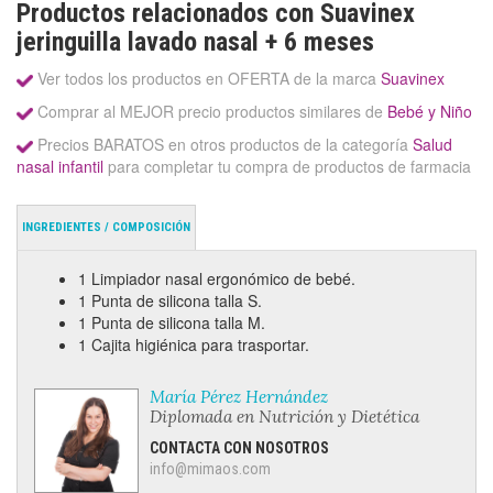
Productos relacionados con Suavinex
jeringuilla lavado nasal + 6 meses
Ver todos los productos en OFERTA de la marca
Suavinex
Comprar al MEJOR precio productos similares de
Bebé y Niño
Precios BARATOS en otros productos de la categoría
Salud
nasal infantil
para completar tu compra de productos de farmacia
INGREDIENTES / COMPOSICIÓN
1 Limpiador nasal ergonómico de bebé.
1 Punta de silicona talla S.
1 Punta de silicona talla M.
1 Cajita higiénica para trasportar.
María Pérez Hernández
Diplomada en Nutrición y Dietética
CONTACTA CON NOSOTROS
info@mimaos.com