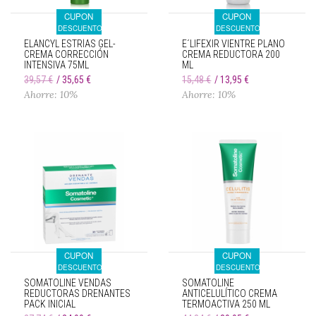
CUPON
CUPON
DESCUENTO
DESCUENTO
ELANCYL ESTRÍAS GEL-
E´LIFEXIR VIENTRE PLANO
CREMA CORRECCIÓN
CREMA REDUCTORA 200
INTENSIVA 75ML
ML
39,57 €
35,65 €
15,48 €
13,95 €
Ahorre: 10%
Ahorre: 10%
CUPON
CUPON
DESCUENTO
DESCUENTO
SOMATOLINE VENDAS
SOMATOLINE
REDUCTORAS DRENANTES
ANTICELULÍTICO CREMA
PACK INICIAL
TERMOACTIVA 250 ML