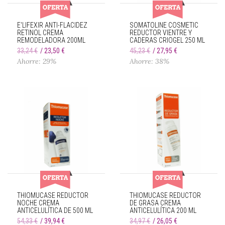
E'LIFEXIR ANTI-FLACIDEZ
SOMATOLINE COSMETIC
RETINOL CREMA
REDUCTOR VIENTRE Y
REMODELADORA 200ML
CADERAS CRIOGEL 250 ML
33,24 €
23,50 €
45,23 €
27,95 €
Ahorre: 29%
Ahorre: 38%
THIOMUCASE REDUCTOR
THIOMUCASE REDUCTOR
NOCHE CREMA
DE GRASA CREMA
ANTICELULÍTICA DE 500 ML
ANTICELULÍTICA 200 ML
54,33 €
39,94 €
34,97 €
26,05 €