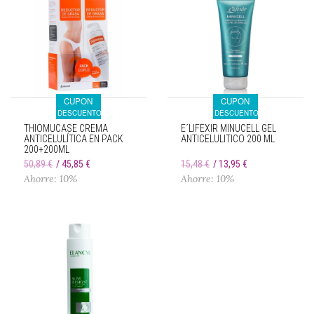
CUPON
CUPON
DESCUENTO
DESCUENTO
THIOMUCASE CREMA
E´LIFEXIR MINUCELL GEL
ANTICELULÍTICA EN PACK
ANTICELULITICO 200 ML
200+200ML
50,89 €
45,85 €
15,48 €
13,95 €
Ahorre: 10%
Ahorre: 10%