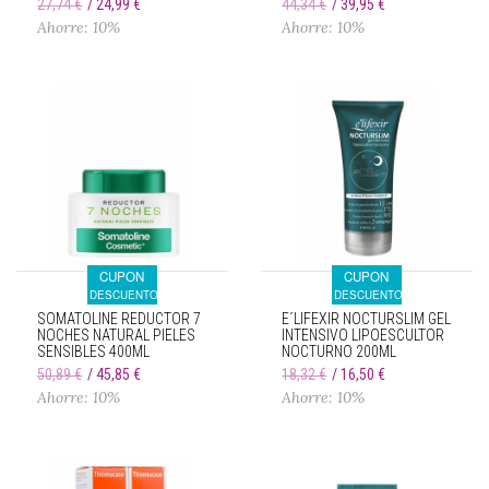
27,74 €
24,99 €
44,34 €
39,95 €
Ahorre: 10%
Ahorre: 10%
CUPON
CUPON
DESCUENTO
DESCUENTO
SOMATOLINE REDUCTOR 7
E´LIFEXIR NOCTURSLIM GEL
NOCHES NATURAL PIELES
INTENSIVO LIPOESCULTOR
SENSIBLES 400ML
NOCTURNO 200ML
50,89 €
45,85 €
18,32 €
16,50 €
Ahorre: 10%
Ahorre: 10%