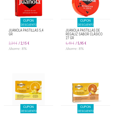
CUPON
CUPON
DESCUENTO
DESCUENTO
JUANOLA PASTILLAS 5,4
JUANOLA PASTILLAS DE
GR
REGALIZ SABOR CLÁSICO
27 GR
2,34 €
2,15 €
6,49 €
5,95 €
Ahorre: 8%
Ahorre: 8%
CUPON
CUPON
DESCUENTO
DESCUENTO