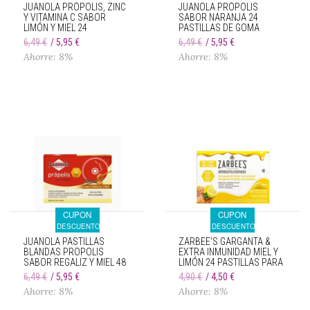
JUANOLA PRÓPOLIS, ZINC
JUANOLA PRÓPOLIS
Y VITAMINA C SABOR
SABOR NARANJA 24
LIMÓN Y MIEL 24
PASTILLAS DE GOMA
PASTILLAS DE GOMA
6,49 €
5,95 €
6,49 €
5,95 €
Ahorre: 8%
Ahorre: 8%
CUPON
CUPON
DESCUENTO
DESCUENTO
JUANOLA PASTILLAS
ZARBEE'S GARGANTA &
BLANDAS PROPOLIS
EXTRA INMUNIDAD MIEL Y
SABOR REGALIZ Y MIEL 48
LIMÓN 24 PASTILLAS PARA
GR
CHUPAR
6,49 €
5,95 €
4,90 €
4,50 €
Ahorre: 8%
Ahorre: 8%