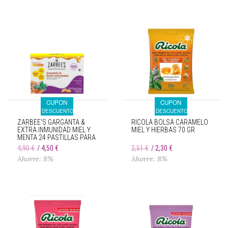
CUPON
CUPON
DESCUENTO
DESCUENTO
ZARBEE'S GARGANTA &
RICOLA BOLSA CARAMELO
EXTRA INMUNIDAD MIEL Y
MIEL Y HIERBAS 70 GR
MENTA 24 PASTILLAS PARA
CHUPAR
4,90 €
4,50 €
2,51 €
2,30 €
Ahorre: 8%
Ahorre: 8%