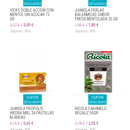
DESCUENTO
DESCUENTO
VICKS DOBLE ACCIÓN CON
JUANOLA PERLAS
MENTOL SIN AZÚCAR 72
BALSÁMICAS SABOR
GR
FRESA MENTOLADA 25 GR
3,27 €
3,00 €
1,96 €
1,80 €
Ahorre: 8%
Ahorre: 8%
CUPON
CUPON
DESCUENTO
DESCUENTO
JUANOLA PROPOLIS
RICOLA CARAMELO
HIEDRA MIEL 24 PASTILLAS
REGALIZ 50GR
BLANDAS
6,16 €
5,65 €
2,78 €
2,55 €
Ahorre: 8%
Ahorre: 8%