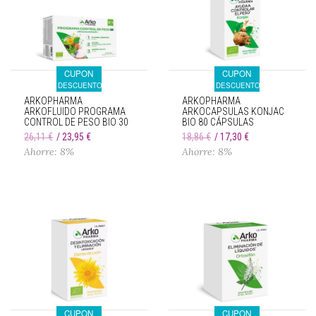
CUPON
CUPON
DESCUENTO
DESCUENTO
ARKOPHARMA
ARKOPHARMA
ARKOFLUIDO PROGRAMA
ARKOCAPSULAS KONJAC
CONTROL DE PESO BIO 30
BIO 80 CÁPSULAS
AMPOLLAS
26,11 €
23,95 €
18,86 €
17,30 €
Ahorre: 8%
Ahorre: 8%
CUPON
CUPON