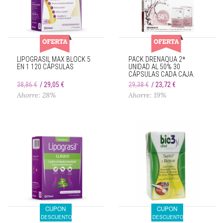
LIPOGRASIL MAX BLOCK 5
PACK DRENAQUA 2ª
EN 1 120 CÁPSULAS
UNIDAD AL 50% 30
CÁPSULAS CADA CAJA.
38,86 €
29,05 €
29,38 €
23,72 €
Ahorre: 28%
Ahorre: 19%
CUPON
CUPON
DESCUENTO
DESCUENTO