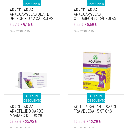
DESCUENTO
DESCUENTO
ARKOPHARMA
ARKOPHARMA
ARKOCÁPSULAS DIENTE
ARKOCÁPSULAS
DE LEÓN BIO 42 CÁPSULAS
ORTOSIFÓN 50 CÁPSULAS
9,97 €
9,15 €
9,26 €
8,50 €
Ahorre: 8%
Ahorre: 8%
CUPON
CUPON
DESCUENTO
DESCUENTO
ARKOPHARMA
AQUILEA SACIANTE SABOR
ARKOFLUIDO CARDO
FRAMBUESA 15 STICKS
MARIANO DETOX 20
AMPOLLAS BEBIBLES
28,29 €
25,95 €
13,30 €
12,20 €
Ahorre: 8%
Ahorre: 8%