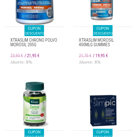
CUPON
CUPON
DESCUENTO
DESCUENTO
XTRASLIM CHRONO POLVO
XTRASLIM MOROSIL
MOROSIL 205G
400MLG GUMMIES
23,93 €
21,95 €
21,75 €
19,95 €
Ahorre: 8%
Ahorre: 8%
CUPON
CUPON