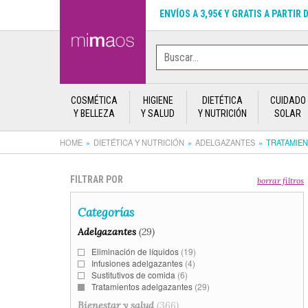
ENVÍOS A 3,95€ Y GRATIS A PARTIR 
COSMÉTICA
HIGIENE
DIETÉTICA
CUIDADO
Y BELLEZA
Y SALUD
Y NUTRICIÓN
SOLAR
HOME
DIETÉTICA Y NUTRICIÓN
ADELGAZANTES
TRATAMIE
FILTRAR POR
borrar filtros
Categorías
Adelgazantes
(29)
Eliminación de líquidos
(19)
Infusiones adelgazantes
(4)
Sustitutivos de comida
(6)
Tratamientos adelgazantes
(29)
Bienestar y salud
(366)