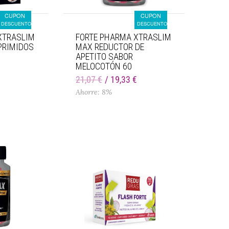
CUPON
CUPON
DESCUENTO
DESCUENTO
XTRASLIM
FORTE PHARMA XTRASLIM
PRIMIDOS
MAX REDUCTOR DE
APETITO SABOR
MELOCOTÓN 60
GOMINOLAS
€
21,07 €
19,33 €
Ahorre: 8%