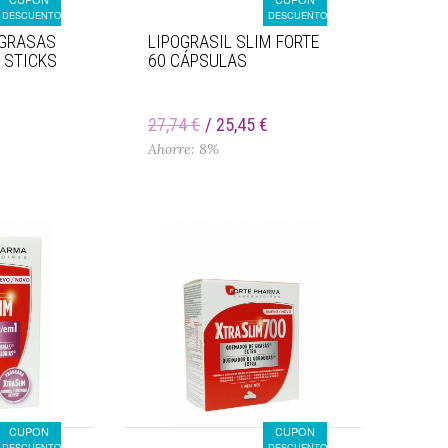
DESCUENTO
DESCUENTO
AGRASAS
LIPOGRASIL SLIM FORTE
 STICKS
60 CÁPSULAS
€
27,74 €
25,45 €
Ahorre: 8%
CUPON
CUPON
DESCUENTO
DESCUENTO