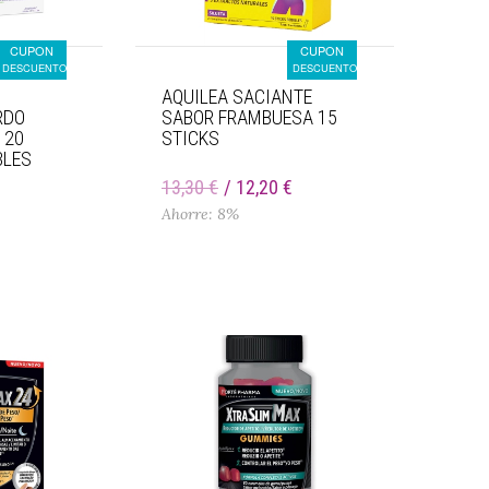
CUPON
CUPON
DESCUENTO
DESCUENTO
AQUILEA SACIANTE
RDO
SABOR FRAMBUESA 15
 20
STICKS
BLES
€
13,30 €
12,20 €
Ahorre: 8%