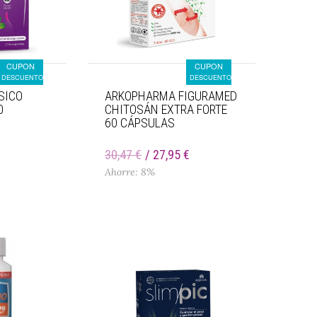
CUPON
CUPON
DESCUENTO
DESCUENTO
SICO
ARKOPHARMA FIGURAMED
0
CHITOSÁN EXTRA FORTE
60 CÁPSULAS
30,47 €
27,95 €
Ahorre: 8%