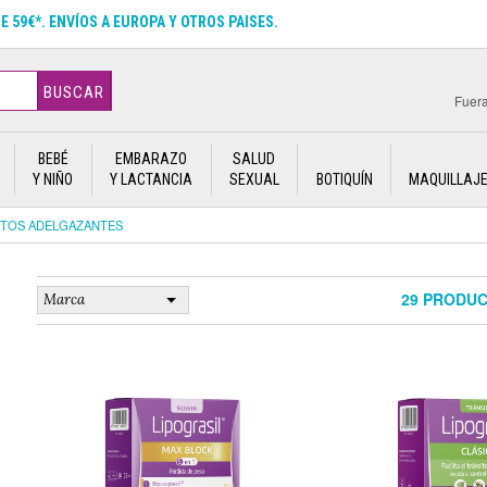
DE 59€*. ENVÍOS A EUROPA Y OTROS PAISES.
BUSCAR
Fuera
BEBÉ
EMBARAZO
SALUD
Y NIÑO
Y LACTANCIA
SEXUAL
BOTIQUÍN
MAQUILLAJ
NTOS ADELGAZANTES
29 PRODU
Marca