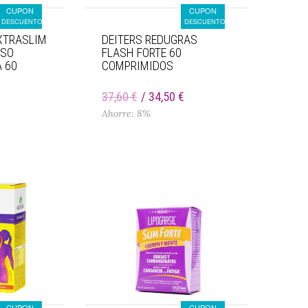
CUPON
CUPON
DESCUENTO
DESCUENTO
XTRASLIM
DEITERS REDUGRAS
ESO
FLASH FORTE 60
 60
COMPRIMIDOS
€
37,60 €
34,50 €
Ahorre: 8%
CUPON
CUPON