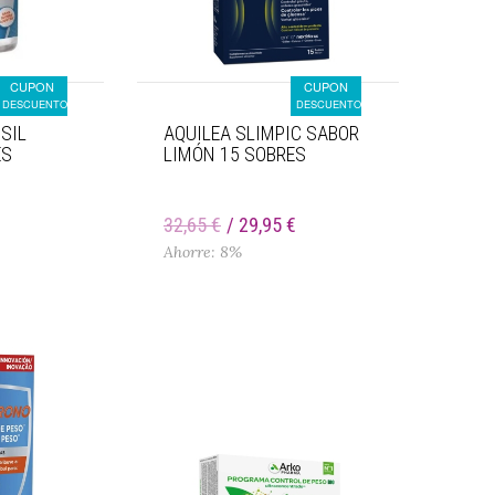
CUPON
CUPON
DESCUENTO
DESCUENTO
SIL
AQUILEA SLIMPIC SABOR
ES
LIMÓN 15 SOBRES
€
32,65 €
29,95 €
Ahorre: 8%