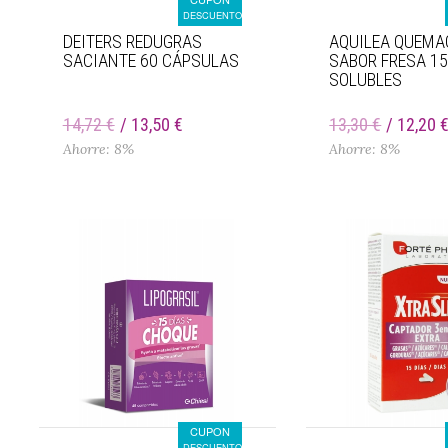
DESCUENTO
DEITERS REDUGRAS
AQUILEA QUEM
SACIANTE 60 CÁPSULAS
SABOR FRESA 15
SOLUBLES
14,72 €
13,50 €
13,30 €
12,20 
Ahorre: 8%
Ahorre: 8%
CUPON
DESCUENTO