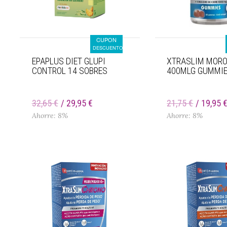
CUPON
DESCUENTO
EPAPLUS DIET GLUPI
XTRASLIM MORO
CONTROL 14 SOBRES
400MLG GUMMI
32,65 €
29,95 €
21,75 €
19,95 
Ahorre: 8%
Ahorre: 8%