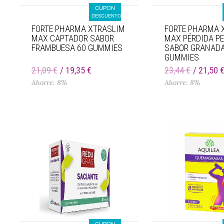
CUPON
DESCUENTO
FORTE PHARMA XTRASLIM
FORTE PHARMA 
MAX CAPTADOR SABOR
MAX PÉRDIDA P
FRAMBUESA 60 GUMMIES
SABOR GRANADA
GUMMIES
21,09 €
19,35 €
23,44 €
21,50 
Ahorre: 8%
Ahorre: 8%
CUPON