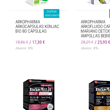
CUPON
DESCUENTO
ARKOPHARMA
ARKOPHARMA
ARKOCAPSULAS KONJAC
ARKOFLUIDO CA
BIO 80 CÁPSULAS
MARIANO DETOX
AMPOLLAS BEBI
18,86 €
17,30 €
28,29 €
25,95 
Ahorre: 8%
Ahorre: 8%